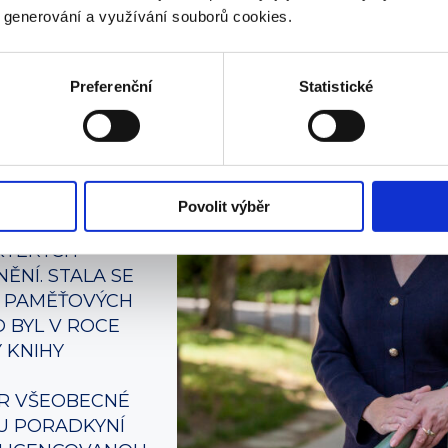
n. Takže možná nová výzva pro mě…
y generování a využívání souborů cookies.
Preferenční
Statistické
ĚŤ, ČLENKA
TRYNĚ SVĚTA
Ě ČR
TNILA SE
Povolit výběr
CH SOUTĚŽÍ A
KTERÝCH
ĚNÍ. STALA SE
 PAMĚŤOVÝCH
 BYL V ROCE
 KNIHY
OR VŠEOBECNÉ
OU PORADKYNÍ