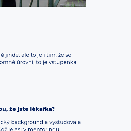
inde, ale to je i tím, že se
romné úrovni, to je vstupenka
ou, že jste lékařka?
rický background a vystudovala
ož je asi v mentoringu