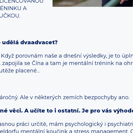
 LICENCOVANOU
ÉNINKU A
UČKOU.
 udělá dvaadvacet?
dyž porovnám naše a dnešní výsledky, je to úplně j
 zapojila se Čína a tam je mentální trénink na oh
outěže placené…
 náročný. Ale v některých zemích bezpochyby ano.
 věci. A učíte to i ostatní. Je pro vás výhod
snou práci určitě, mám psychologický i psychiat
sseldorfu mentální koučink a stress management. C