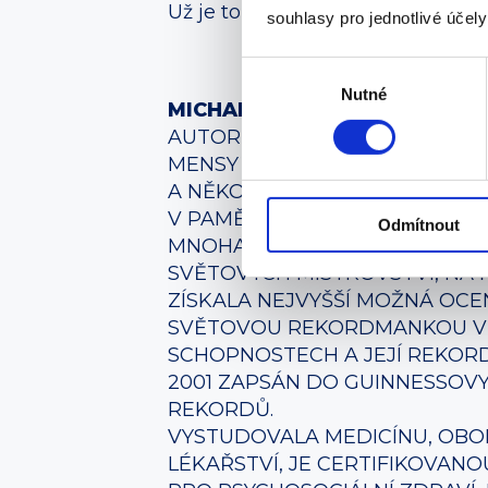
Už je to řada let a byl překoná
souhlasy pro jednotlivé účel
Výběr
Nutné
souhlasu
MICHAELA KARSTEN
AUTORKA KNIHY ÚSPĚŠNÁ PAM
MENSY ČR, TROJNÁSOBNÁ MIS
A NĚKOLIKANÁSOBNÁ MISTRYN
V PAMĚŤOVÉM SPORTU. ZÚČAS
Odmítnout
MNOHA NÁRODNÍCH PAMĚŤOVÝ
SVĚTOVÝCH MISTROVSTVÍ, NA 
ZÍSKALA NEJVYŠŠÍ MOŽNÁ OCEN
SVĚTOVOU REKORDMANKOU V
SCHOPNOSTECH A JEJÍ REKORD
2001 ZAPSÁN DO GUINNESSOVY
REKORDŮ.
VYSTUDOVALA MEDICÍNU, OB
LÉKAŘSTVÍ, JE CERTIFIKOVAN