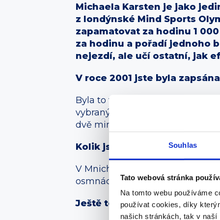
Michaela Karsten je jako jedi
z londýnské Mind Sports Olym
zapamatovat za hodinu 1 000 
za hodinu a pořadí jednoho b
nejezdí, ale učí ostatní, jak 
V roce 2001 jste byla zapsána
Byla to vlastně taková disciplín
vybraných, zcela neznámých lidí 
dvě minuty dívat a pak jsme je m
Souhlas
Kolik jste jich dala?
V Mnichově napoprvé třináct, pa
Tato webová stránka použív
osmnáct, ale přece jen, nervozit
Na tomto webu používáme co
Ještě ten rekord platí?
používat cookies, díky kter
našich stránkách, tak v naší 