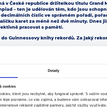
ná v České republice držitelkou titulu Grand
piad – ten je udělován těm, kdo jsou schopni
decimálních číslic ve správném pořadí, pořad
alíčku karet za méně než dvě minuty. Dnes ji
efektivně pracovat s pamětí.
 do Guinnessovy knihy rekordů. Za jaký rekor
a z legrace, šlo o to, zapamatovat si co nejvíce c
z publika. Napsali je na destičky, postavili se do 
ěli souvisle a ve správném pořadí zpaměti odříkat
Detaily
k jsem se zlepšila na čtrnáct. V tréninku doma js
á cookies
a na pódiu pracuje. Ale myslím, že dnes už rekord 
okies, které jsou nezbytné, aby fungoval správně. S vaším s
ým lépe poznáme, co vás zajímá, a budeme vám zobrazovat infor
internetové reklamě zajištěné partnery, jejichž služby využíváte