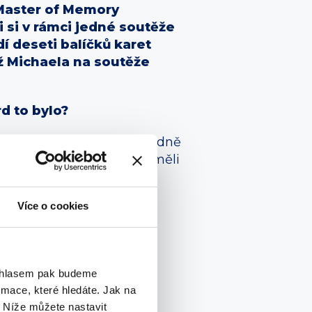
 Master of Memory
 si v rámci jedné soutěže
í deseti balíčků karet
ž Michaela na soutěže
d to bylo?
elých datumů narození náhodně
řady a my jsme se na ně směli
.
Více o cookies
em dokázala i sedmnáct,
je na těch osmnácti.
ouhlasem pak budeme
mace, které hledáte. Jak na
. Níže můžete nastavit