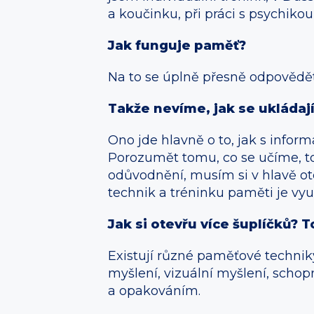
a koučinku, při práci s psychiko
Jak funguje paměť?
Na to se úplně přesně odpovědět
Takže nevíme, jak se ukládaj
Ono jde hlavně o to, jak s infor
Porozumět tomu, co se učíme, t
odůvodnění, musím si v hlavě ote
technik a tréninku paměti je vy
Jak si otevřu více šuplíčků? 
Existují různé paměťové techniky
myšlení, vizuální myšlení, schopn
a opakováním.