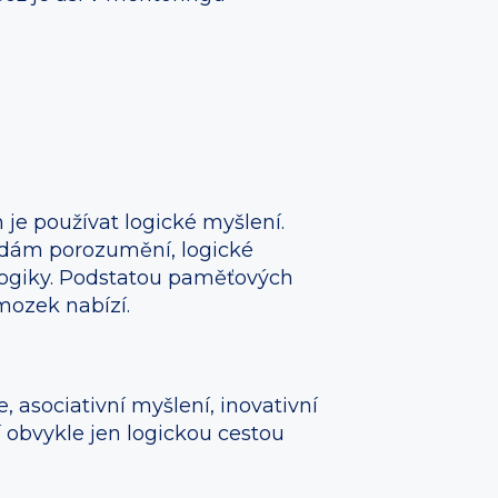
 je používat logické myšlení.
edám porozumění, logické
a logiky. Podstatou paměťových
mozek nabízí.
 asociativní myšlení, inovativní
čí obvykle jen logickou cestou