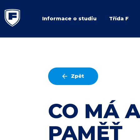
Informace o studiu
Třída F
Zpět
CO MÁ A
PAMĚŤ