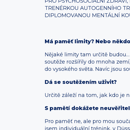
PRO PSYCHOSOCIÁLNÍ ZDRAVÍ,
TRENÉRKOU AUTOGENNÍHO TR
DIPLOMOVANOU MENTÁLNÍ KO
Má paměť limity? Nebo někdo
Nějaké limity tam určitě budou… K
soutěže rozšířily do mnoha zemí,
do vysokého světa. Navíc jsou s
Dá se soutěžením uživit?
Určitě záleží na tom, jak kdo je
S pamětí dokážete neuvěřitelné
Pro paměť ne, ale pro mou souča
jsem individuální trénink, v Dü