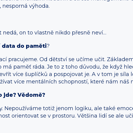
u, nesporná výhoda.
 nedá, on to vlastně nikdo přesně neví…
í data do paměti
?
mací pracujeme. Od dětství se učíme učit. Základem
o má paměť ráda. Je to z toho důvodu, že když hl
vřít více šuplíčků a pospojovat je. A v tom je síl
užívat více mentálních schopností, které nám náš 
To jde? Vědomě?
. Nepoužíváme totiž jenom logiku, ale také emoce,
ost orientovat se v prostoru. Většina lidí se ale u