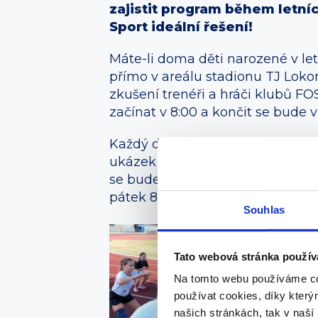
zajistit program během letní
Sport ideální řešení!
Máte-li doma děti narozené v let
přímo v areálu stadionu TJ Lok
zkušení trenéři a hráči klubů FO
začínat v 8:00 a končit se bude v
Každý den budou v bezpečném a 
ukázek základů a samozřejmě her.
se bude kopat do fotbalových míč
pátek 8. srpna bude v režii stolníc
Souhlas
Tato webová stránka použív
Na tomto webu používáme co
používat cookies, díky kter
našich stránkách, tak v naší 