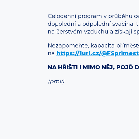
Celodenní program v průběhu cel
dopolední a odpolední svačina, t
na čerstvém vzduchu a získají s
Nezapomeňte, kapacita příměstsk
na
https://1url.cz/@FSprimes
NA HŘIŠTI I MIMO NĚJ, POJĎ 
(pmv)