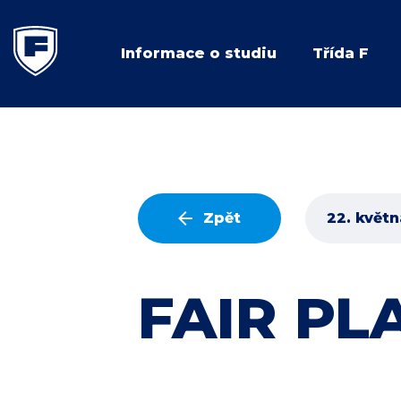
Informace o studiu
Třída F
Zpět
22. květ
FAIR PL