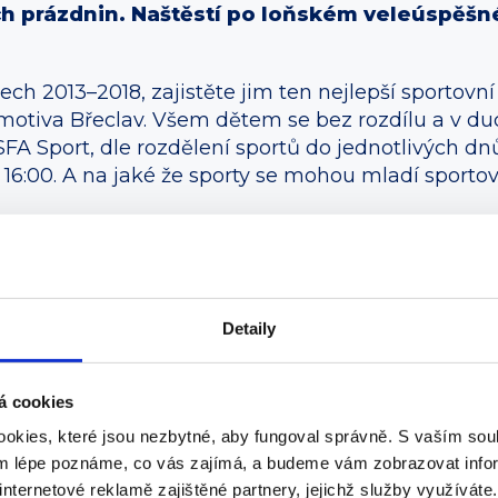
ch prázdnin. Naštěstí po loňském veleúspěšn
ech 2013–2018, zajistěte jim ten nejlepší sportovn
omotiva Břeclav. Všem dětem se bez rozdílu a v 
SFA Sport, dle rozdělení sportů do jednotlivých d
 16:00. A na jaké že sporty se mohou mladí sportovc
přátelském prostředí probíhat aktivity zaměřené
 Pondělí bude patřit atletice, v úterý si mohou dě
ů, ve čtvrtek bude areál patřit zájemcům, kteří si
h tenistů či judistů.
Detaily
á cookies
okies, které jsou nezbytné, aby fungoval správně. S vaším s
ým lépe poznáme, co vás zajímá, a budeme vám zobrazovat infor
internetové reklamě zajištěné partnery, jejichž služby využíváte