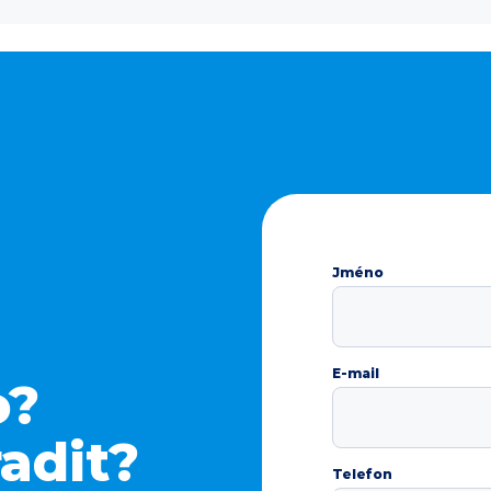
Jméno
E-mail
o?
adit?
Telefon