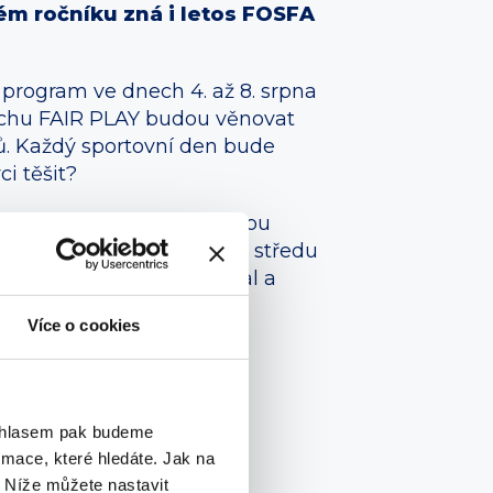
ém ročníku zná i letos FOSFA
í program ve dnech 4. až 8. srpna
duchu FAIR PLAY budou věnovat
nů. Každý sportovní den bude
i těšit?
 na konkrétní sport formou
ti vyzkoušet volejbal, ve středu
 budou chtít zahrát florbal a
Více o cookies
ouhlasem pak budeme
mace, které hledáte. Jak na
. Níže můžete nastavit