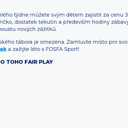
ého týdne můžete svým dětem zajistit za cenu 3 
ričko, dostatek tekutin a především hodiny zábavy!
poustu nových zážitků.
ého tábora je omezena. Zamluvte místo pro svou 
tak
a zažijte léto s FOSFA Sport!
DO TOHO FAIR PLAY