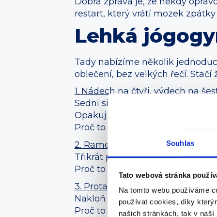
Dobrá zpráva je, že někdy oprav
restart, který vrátí mozek zpátky
Lehká jógogy
Tady nabízíme několik jednoduch
oblečení, bez velkých řečí. Stačí
1. Nádech na čtyři, výdech na šes
Sedni si rovně. Nohy na zem. Ra
Opakuj pětkrát.
Proč to funguje? Protože delší v
Souhlas
2. Ramena nahoru, dozadu a dol
Třikrát pomalu vytáhni ramena k
Proč to funguje? Protože stres se
Tato webová stránka použív
3. Protažení šíje
Na tomto webu používáme co
Nakloň hlavu jemně k pravému ram
používat cookies, díky kter
Proč to funguje? Protože to ule
našich stránkách, tak v naší 