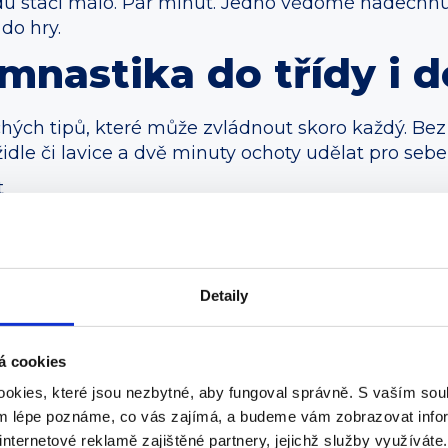
du stačí málo. Pár minut. Jedno vědomé nadechnut
 do hry.
mnastika do třídy i 
ých tipů, které může zvládnout skoro každý. Bez
 židle či lavice a dvě minuty ochoty udělat pro seb
t
mena volně dolů. Nadechuj se nosem na čtyři doby
ýdech pomáhá tělu snižovat napětí a dává mozku si
Detaily
ů
 uším, pak je stáhni dozadu a pusť dolů.
 často usadí právě v ramenou a krku. Když povolí ta
á cookies
okies, které jsou nezbytné, aby fungoval správně. S vaším s
eni, chvíli vydrž, pak na druhou stranu. Bez tlače
ým lépe poznáme, co vás zajímá, a budeme vám zobrazovat infor
ví zatuhlému krku po dlouhém sezení a zlepší poci
internetové reklamě zajištěné partnery, jejichž služby využíváte