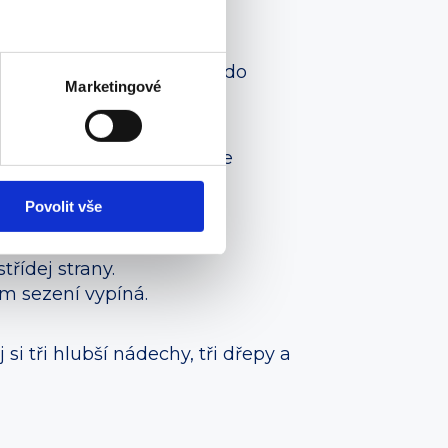
 opakuj.
eš do těla víc vzduchu. A do
Marketingové
 o zem a na pár vteřin je
 okamžiku.
Povolit vše
řídej strany.
ím sezení vypíná.
i tři hlubší nádechy, tři dřepy a