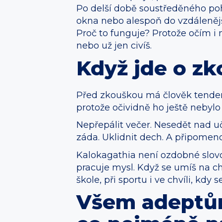
Po delší době soustředěného poh
okna nebo alespoň do vzdáleněj
Proč to funguje? Protože očím i 
nebo už jen civíš.
Když jde o zk
Před zkouškou má člověk tendenci
protože očividně ho ještě nebylo
Nepřepálit večer. Nesedět nad u
záda. Uklidnit dech. A připomenou
Kalokagathia není ozdobné slovo d
pracuje mysl. Když se umíš na chv
škole, při sportu i ve chvíli, kdy
Všem adeptům