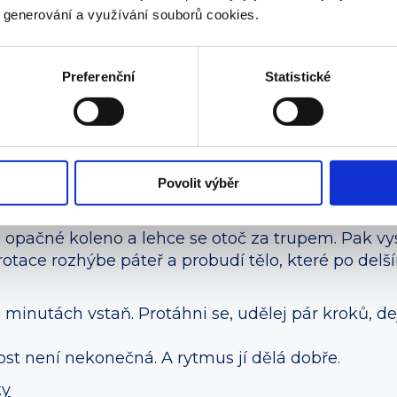
y generování a využívání souborů cookies.
ni lopatky k sobě a zvedni hrudník. Chvíli vydrž. A
 hrbíš, dýchá se mělčeji. Když se narovnáš, dostan
Preferenční
Statistické
m
ou, pak druhou. Nakonec obě chodidla pevně opři
 uzemnění pomáhá vrátit pozornost do přítomného
Povolit výběr
a opačné koleno a lehce se otoč za trupem. Pak vyst
otace rozhýbe páteř a probudí tělo, které po delš
inutách vstaň. Protáhni se, udělej pár kroků, dej s
st není nekonečná. A rytmus jí dělá dobře.
ky