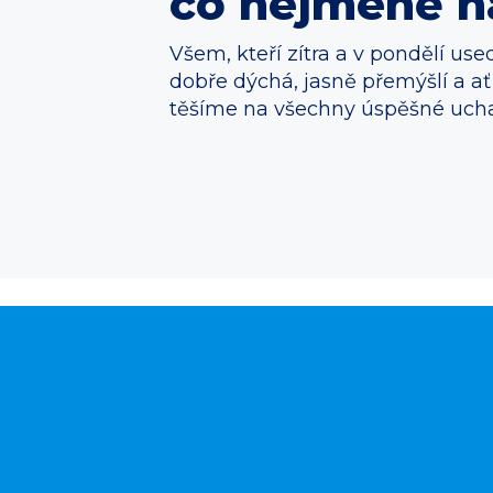
co nejméně n
Všem, kteří zítra a v pondělí us
dobře dýchá, jasně přemýšlí a ať
těšíme na všechny úspěšné uchaz