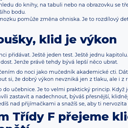
ledu do knihy, na tabuli nebo na obrazovku se tře
šího bodu.
mozku pomůže změna ohniska. Je to rozdílový detai
oušky, klid je výkon
 přidávat. Ještě jeden test. Ještě jednu kapitolu.
 dost. Jenže právě tehdy bývá lepší něco ubrat.
čením do noci jako mučedník akademické cti. Dát 
t si, že dobrý výkon nevzniká jen z tlaku, ale i z 
o učebnice. Je to velmi praktický princip. Když je 
íli zastavit a nadechnout, býváš přesnější, klidnějš
 sedíš nad přijímačkami a snažíš se, aby ti nervozit
 Třídy F přejeme kli