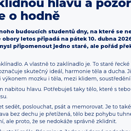
klidnou hlavu a pozor
de o hodně
mnoho budoucích studentů dny, na které se 
é obory letos připadá na pátek 10. dubna 202
ysl připomenout jedno staré, ale pořád přek
línadlo. A vlastně to zaklínadlo je. To staré řec
m označuje skutečný ideál, harmonie těla a ducha. J
zi výkonem mozku i těla, mezi klidem, soustředě
 nabitou hlavu. Potřebuješ taky tělo, které s tebo
su.
t sedět, poslouchat, psát a memorovat. Je to také
lava bez dechu je přetížená, tělo bez pohybu tuhn
 ale proto, že se nedokáže správně zklidnit.