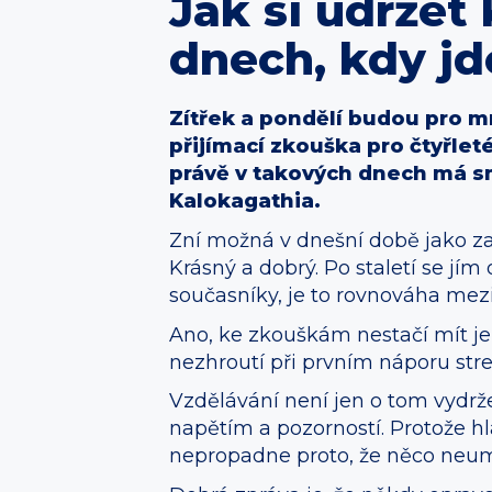
Jak si udržet 
dnech, kdy j
Zítřek a pondělí budou pro 
přijímací zkouška pro čtyřlet
právě v takových dnech má sm
Kalokagathia.
Zní možná v dnešní době jako zak
Krásný a dobrý. Po staletí se jí
současníky, je to rovnováha me
Ano, ke zkouškám nestačí mít jen
nezhroutí při prvním náporu stre
Vzdělávání není jen o tom vydrže
napětím a pozorností. Protože h
nepropadne proto, že něco neumí,