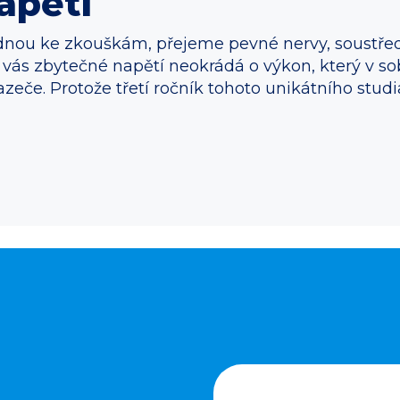
apětí
ednou ke zkouškám, přejeme pevné nervy, soustředě
 vás zbytečné napětí neokrádá o výkon, který v so
eče. Protože třetí ročník tohoto unikátního studi