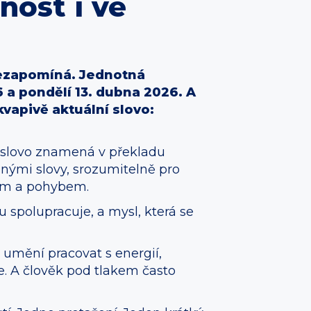
nost i ve
nezapomíná. Jednotná
6 a pondělí 13. dubna 2026. A
vapivě aktuální slovo:
ké slovo znamená v překladu
inými slovy, srozumitelně pro
ním a pohybem.
u spolupracuje, a mysl, která se
 umění pracovat s energií,
e. A člověk pod tlakem často