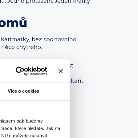
í. Jedno protažení. Jeden krátký
domů
 karimatky, bez sportovního
e něco chytrého.
, vydechuj pomalu na šest.
gnál, že není nutné panikařit.
Více o cookies
to oblast, povolí i hlava.
ouhlasem pak budeme
ní, bez trhání.
mace, které hledáte. Jak na
t tělesného komfortu.
. Níže můžete nastavit