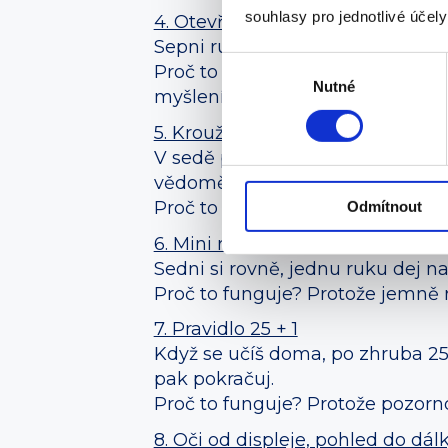
souhlasy pro jednotlivé účel
4. Otevřený hrudník
Sepni ruce za zády, nebo jen stáh
Výběr
Proč to funguje? Protože když se
Nutné
souhlasu
myšlení víc prostoru.
5. Kroužení kotníků s uzemnění
V sedě pomalu zakruž jednou noh
vědomě zatlač dolů.
Proč to funguje? Protože tohle
Odmítnout
6. Mini rotace v sedu
Sedni si rovně, jednu ruku dej n
Proč to funguje? Protože jemně r
7. Pravidlo 25 + 1
Když se učíš doma, po zhruba 25 m
pak pokračuj.
Proč to funguje? Protože pozorno
8. Oči od displeje, pohled do dál