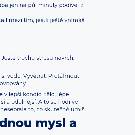
ba jen na půl minuty podívej z
l mezi tím, jestli ještě vnímáš,
 Ještě trochu stresu navrch,
si vodu. Vyvětrat. Protáhnout
rovnováhy.
v lepší kondici tělo, lépe
í a odolnější. A to se hodí ve
a nesebrala to, co skutečně umíš.
dnou mysl a