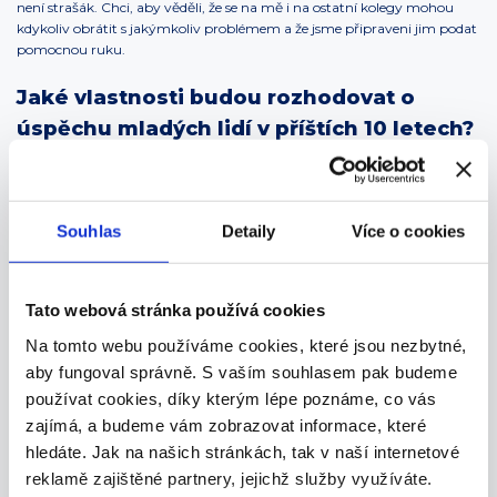
není strašák. Chci, aby věděli, že se na mě i na ostatní kolegy mohou
kdykoliv obrátit s jakýmkoliv problémem a že jsme připraveni jim podat
pomocnou ruku.
Jaké vlastnosti budou rozhodovat o
úspěchu mladých lidí v příštích 10 letech?
Bude to kombinace vytrvalosti a chuti mít neustále „oči otevřené“. Svět
technologií se hrozně rychle mění, takže rozhodne ochota učit se novým
věcem po celý život. Úspěch ale nepřijde sám od sebe. Stojí za ním
Souhlas
Detaily
Více o cookies
poctivá a systematická práce jak v teorii, tak v praxi. A v neposlední řadě
je to spolehlivost. Tedy i taková zdánlivá drobnost, jako je pravidelná
docházka do školy s minimem zameškaných hodin.
Tato webová stránka používá cookies
Jaký chcete být třídní učitel?
Na tomto webu používáme cookies, které jsou nezbytné,
aby fungoval správně. S vaším souhlasem pak budeme
Vstřícný a podporující, ale zároveň přiměřeně přísný, objektivní a za
používat cookies, díky kterým lépe poznáme, co vás
každých okolností spravedlivý. Chci být pro žáky pevným bodem a
parťákem, na kterého se dá spolehnout.
zajímá, a budeme vám zobrazovat informace, které
hledáte. Jak na našich stránkách, tak v naší internetové
Co je základem dobrého vztahu mezi
reklamě zajištěné partnery, jejichž služby využíváte.