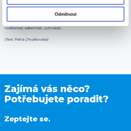
Kdybyste měl Třídu F popsat třemi slovy,
Odmítnout
jaká by to byla?
Vzdělanost, odbornost, vytrvalost.
(Text: Petra Chvalkovská)
Zajímá vás něco?
Potřebujete poradit?
Zeptejte se.