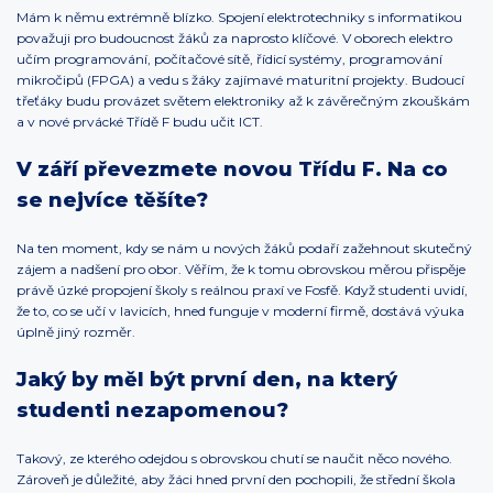
Mám k němu extrémně blízko. Spojení elektrotechniky s informatikou
považuji pro budoucnost žáků za naprosto klíčové. V oborech elektro
učím programování, počítačové sítě, řídicí systémy, programování
mikročipů (FPGA) a vedu s žáky zajímavé maturitní projekty. Budoucí
třeťáky budu provázet světem elektroniky až k závěrečným zkouškám
a v nové prvácké Třídě F budu učit ICT.
V září převezmete novou Třídu F. Na co
se nejvíce těšíte?
Na ten moment, kdy se nám u nových žáků podaří zažehnout skutečný
zájem a nadšení pro obor. Věřím, že k tomu obrovskou měrou přispěje
právě úzké propojení školy s reálnou praxí ve Fosfě. Když studenti uvidí,
že to, co se učí v lavicích, hned funguje v moderní firmě, dostává výuka
úplně jiný rozměr.
Jaký by měl být první den, na který
studenti nezapomenou?
Takový, ze kterého odejdou s obrovskou chutí se naučit něco nového.
Zároveň je důležité, aby žáci hned první den pochopili, že střední škola