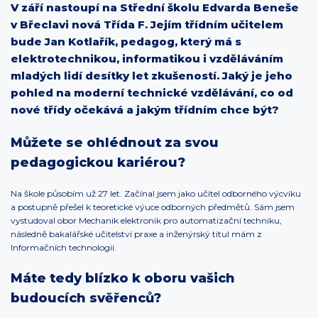
V září nastoupí na Střední školu Edvarda Beneše
v Břeclavi nová Třída F. Jejím třídním učitelem
bude Jan Kotlařík, pedagog, který má s
elektrotechnikou, informatikou i vzděláváním
mladých lidí desítky let zkušeností. Jaký je jeho
pohled na moderní technické vzdělávání, co od
nové třídy očekává a jakým třídním chce být?
Můžete se ohlédnout za svou
pedagogickou kariérou?
Na škole působím už 27 let. Začínal jsem jako učitel odborného výcviku
a postupně přešel k teoretické výuce odborných předmětů. Sám jsem
vystudoval obor Mechanik elektronik pro automatizační techniku,
následně bakalářské učitelství praxe a inženýrský titul mám z
Informačních technologií.
Máte tedy blízko k oboru vašich
budoucích svěřenců?