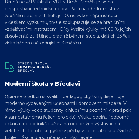
Druhá největší fakulta VUT v Brně. Zaměřuje se na
perspektivní technické obory. Patří na přední místa v
žebříčku strojních fakult, je 10. nejvýkonnější institucí
v českém výzkumu, trvale spolupracuje se za hraničními
vzdělávacími institucemi. Díky kvalitě výuky má 60 % jejích
absolventů zajištěnou práci již během studia, dalších 33 % ji
získá během následujících 3 měsíců.
Moderní škola v Břeclavi
Opírá se o odborně kvalitní pedagogický tým, disponuje
moderně vybavenými učebnami i domovem mládeže. V
rámci výuky vede studenty k hlubšímu poznání, v praxi pak
k samostatnému řešení projektů. Výuku doplňují odborné
exkurze do podniků i účast na odborných výstavách a
veletrzích. I proto se pyšní úspěchy v celostátní soutěžích či
titulem Škola doporučená zaměstnavateli.