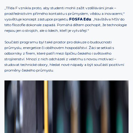
„Třída F vznikla proto, aby studenti mohli zažít vzdělávání jinak –
prostřednictvím přímého kontaktu s průmyslem, vědou a inovacemi,“
vysvětluje koncept zástupce projektu
FOSFA Edu
. „Návštěva MSV do
této filozofie dokonale zapadá. Pomáhá dětem pochopit, že technologie
nejsou jen o strojích, ale o lidech, kteří je vytvářejí.“
Součástí programu byl také prostor pro diskuze o budoucnosti
průmyslu, energetice či oběhovém hospodářství. Žáci se setkali s
odborníky z firem, které patří mezi špičku českého i světového
strojírenství. Mnozí z nich odcházeli z veletrhu s novou motivací –
studovat technické obory, hledat nové nápady a být součástí pozitivní
proměny českého průmyslu.