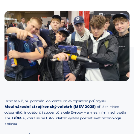
Brno se v říjnu proměnilo v centrum evropského průmyslu.
Mezinárodní strojírenský veletrh (MSV 2025)
přilákal tisíce
odborníků, inovátorů i studentů z celé Evropy – a mezi nimi nechyběla
ani
Třída F
, která se na tuto událost vydala poznat svět technologií
zblízka.