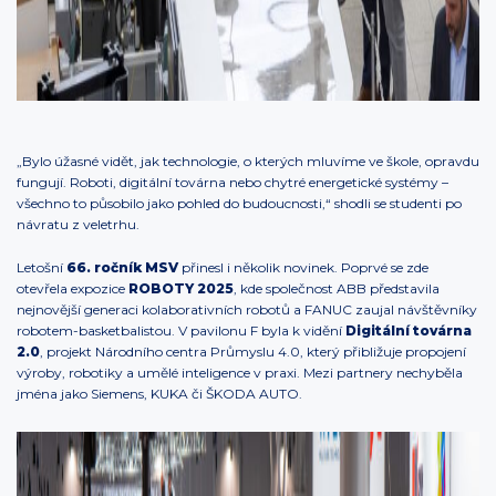
„Bylo úžasné vidět, jak technologie, o kterých mluvíme ve škole, opravdu
fungují. Roboti, digitální továrna nebo chytré energetické systémy –
všechno to působilo jako pohled do budoucnosti,“ shodli se studenti po
návratu z veletrhu.
Letošní
66. ročník MSV
přinesl i několik novinek. Poprvé se zde
otevřela expozice
ROBOTY 2025
, kde společnost ABB představila
nejnovější generaci kolaborativních robotů a FANUC zaujal návštěvníky
robotem-basketbalistou. V pavilonu F byla k vidění
Digitální továrna
2.0
, projekt Národního centra Průmyslu 4.0, který přibližuje propojení
výroby, robotiky a umělé inteligence v praxi. Mezi partnery nechyběla
jména jako Siemens, KUKA či ŠKODA AUTO.