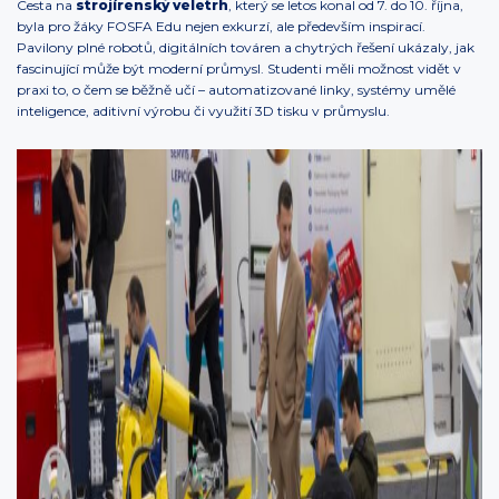
Cesta na
strojírenský veletrh
, který se letos konal od 7. do 10. října,
byla pro žáky FOSFA Edu nejen exkurzí, ale především inspirací.
Pavilony plné robotů, digitálních továren a chytrých řešení ukázaly, jak
fascinující může být moderní průmysl. Studenti měli možnost vidět v
praxi to, o čem se běžně učí – automatizované linky, systémy umělé
inteligence, aditivní výrobu či využití 3D tisku v průmyslu.