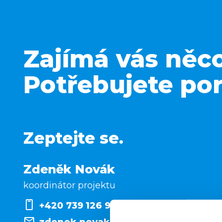
Zajímá vás něc
Potřebujete por
Zeptejte se.
Zdeněk Novák
koordinátor projektu
+420 739 126 946
zdenek.novak@cot.cz