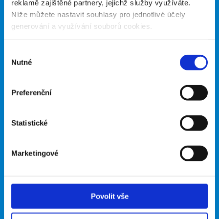
Zeptejte se.
reklamě zajištěné partnery, jejichž služby využíváte.
Níže můžete nastavit souhlasy pro jednotlivé účely
generování a využívání souborů cookies.
Zdeněk Novák
koordinátor projektu
Výběr
+420 739 126 946
Nutné
souhlasu
zdenek.novak@cot.cz
Preferenční
Jméno
Statistické
E-mail
Marketingové
Telefon
Povolit vše