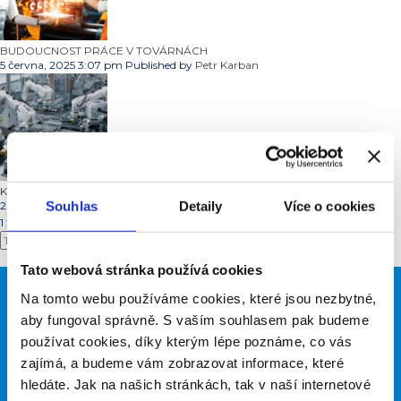
BUDOUCNOST PRÁCE V TOVÁRNÁCH
5 června, 2025 3:07 pm
Published by
Petr Karban
KDE MÁ ELEKTROTECHNIKA KOŘENY III.
Souhlas
Detaily
Více o cookies
2 května, 2025 1:56 pm
Published by
Petr Karban
1
2
Další »
Search
Tato webová stránka používá cookies
Na tomto webu používáme cookies, které jsou nezbytné,
Zajímá vás něco?
aby fungoval správně. S vaším souhlasem pak budeme
Potřebujete poradit?
používat cookies, díky kterým lépe poznáme, co vás
zajímá, a budeme vám zobrazovat informace, které
hledáte. Jak na našich stránkách, tak v naší internetové