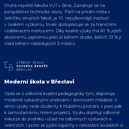
Druhá největší fakulta VUT v Brně. Zaměřuje se na
perspektivní technické obory. Patří na přední místa v
žebříčku strojních fakult, je 10. nejvýkonnější institucí
v českém výzkumu, trvale spolupracuje se za hraničními
vzdělávacími institucemi. Díky kvalitě výuky má 60 % jejích
absolventů zajištěnou práci již během studia, dalších 33 % ji
získá během následujících 3 měsíců.
Moderní škola v Břeclavi
Opírá se o odborně kvalitní pedagogický tým, disponuje
moderně vybavenými učebnami i domovem mládeže. V
rámci výuky vede studenty k hlubšímu poznání, v praxi pak
k samostatnému řešení projektů. Výuku doplňují odborné
exkurze do podniků i účast na odborných výstavách a
veletrzích. I proto se pyšní úspěchy v celostátní soutěžích či