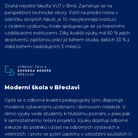
Druhá největší fakulta VUT v Brně. Zaměřuje se na
perspektivní technické obory. Patří na přední místa v
žebříčku strojních fakult, je 10. nejvýkonnější institucí
v českém výzkumu, trvale spolupracuje se za hraničními
vzdělávacími institucemi. Díky kvalitě výuky má 60 % jejích
absolventů zajištěnou práci již během studia, dalších 33 % ji
získá během následujících 3 měsíců.
Moderní škola v Břeclavi
Opírá se o odborně kvalitní pedagogický tým, disponuje
moderně vybavenými učebnami i domovem mládeže. V
rámci výuky vede studenty k hlubšímu poznání, v praxi pak
k samostatnému řešení projektů. Výuku doplňují odborné
exkurze do podniků i účast na odborných výstavách a
veletrzích. I proto se pyšní úspěchy v celostátní soutěžích či