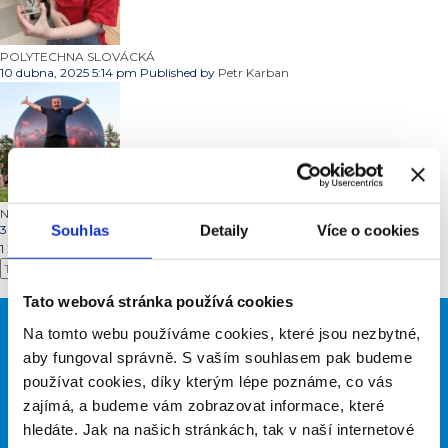
POLYTECHNA SLOVÁCKÁ
10 dubna, 2025 5:14 pm
Published by
Petr Karban
NEPOUČUJEME, INSPIRUJEME
Souhlas
Detaily
Více o cookies
3 dubna, 2025 11:20 am
Published by
Petr Karban
1
2
Další »
Search
Tato webová stránka používá cookies
Na tomto webu používáme cookies, které jsou nezbytné,
Zajímá vás něco?
aby fungoval správně. S vaším souhlasem pak budeme
Potřebujete poradit?
používat cookies, díky kterým lépe poznáme, co vás
zajímá, a budeme vám zobrazovat informace, které
hledáte. Jak na našich stránkách, tak v naší internetové