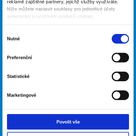
Zeptejte se.
reklamě zajištěné partnery, jejichž služby využíváte.
Níže můžete nastavit souhlasy pro jednotlivé účely
generování a využívání souborů cookies.
Zdeněk Novák
koordinátor projektu
Výběr
+420 739 126 946
Nutné
souhlasu
zdenek.novak@cot.cz
Preferenční
Jméno
Statistické
E-mail
Marketingové
Telefon
Povolit vše